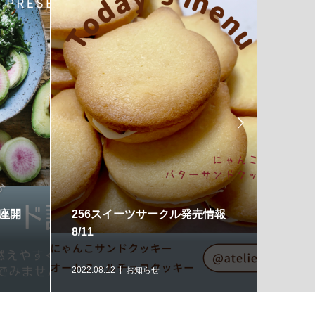

講座開
256スイーツサークル発売情報
7月後
8/11
2022.08.12
お知らせ
2022.07.